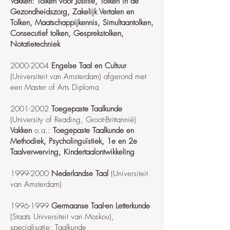
Vakken:
Tolken voor Justitie, Tolken in de
Gezondheidszorg, Zakelijk Vertalen en
Tolken, Maatschappijkennis, Simultaantolken,
Consecutief tolken, Gesprekstolken,
Notatietechniek
2000-2004
Engelse Taal en Cultuur
(Universiteit van Amsterdam) afgerond met
een Master of Arts Diploma
2001-2002
Toegepaste Taalkunde
(University of Reading, Groot-Brittannië)
Vakken
o.a.:
Toegepaste Taalkunde en
Methodiek, Psycholinguïstiek, 1e en 2e
Taalverwerving, Kindertaalontwikkeling
1999-2000
Nederlandse Taal
(Universiteit
van Amsterdam)
1996-1999
Germaanse Taal-en Letterkunde
(Staats Universiteit van Moskou),
specialisatie: Taalkunde