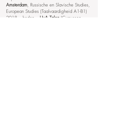
Amsterdam
, Russische en Slavische Studies,
European Studies (Taalvaardigheid A1-B1)
2018 – heden –
UvA Talen
(Cursussen
Russisch niveaus A1- B2, groepstrainingen
en individuele lessen in het Nederlands en
Engels, meebepalen van leerdoelen en
leermethoden, toetsen afnemen)
2018 – heden –
Ik Spreek Russisch
(Groepstrainingen en individuele lessen
Russisch offline en online)
2018 – heden –
Privé lessen Russisch A1-
C1
2013 – 2014 –
Russische School Skazka
(Amsterdam)
2003 – 2005 –
Russische School
№1
(Amsterdam)
2000 –
Universiteit van Amsterdam
,
Slavische Taal en Cultuur (Assistent Docent
Taalverwerving Russisch)
1997 – 2003 –
Privé lessen Russisch