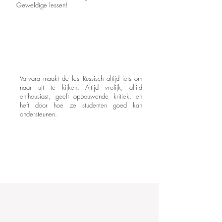
Geweldige lessen!
Varvara maakt de les Russisch altijd iets om
naar uit te kijken. Altijd vrolijk, altijd
enthousiast, geeft opbouwende kritiek, en
heft door hoe ze studenten goed kan
ondersteunen.