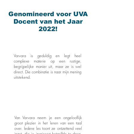
Genomineerd voor UVA
Docent van het Jaar
2022!
Varvara is geduldig en legt heel
complexe materie op een rustige,
begrijpelijke manier uit, maar ze is wel
direct. Die combinatie is naar mijn mening
uitstekend.
Van Varvara neem je een ongelooflijk
groot plezier in het leren van een taal
over. ledere les toont ze ontzettend veel
inzet, die je inspireert hetzelfde te doen.