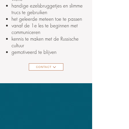
handige ezelsbruggetjes en slimme
trucs te gebruiken
het geleerde meteen toe te passen
vanaf de 1e les te beginnen met
communiceren
kennis te maken met de Russische
cultuur
gemotiveerd te blijven
CONTACT