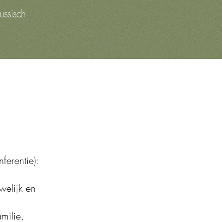
ussisch
ferentie):
welijk en
milie,