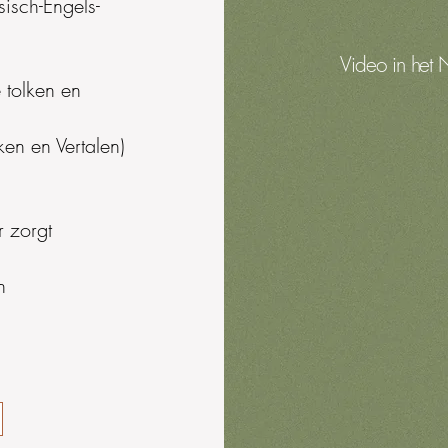
sisch-Engels-
Video in het
 tolken en
Video in 
ken en Vertalen)
 zorgt
n