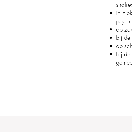
strafre
in zie
psychi
op zak
bij de
op sch
bij de
gemee